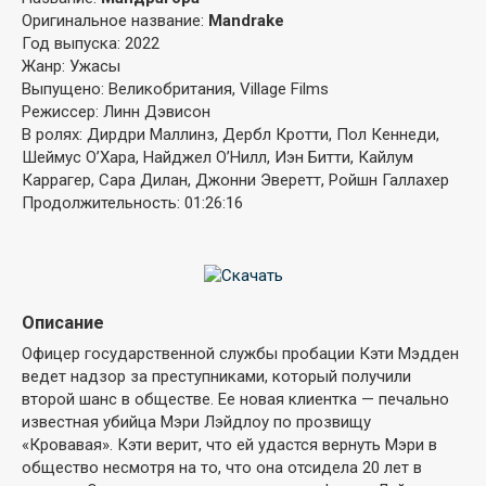
Оригинальное название:
Mandrake
Год выпуска: 2022
Жанр: Ужасы
Выпущено: Великобритания, Village Films
Режиссер: Линн Дэвисон
В ролях: Дирдри Маллинз, Дербл Кротти, Пол Кеннеди,
Шеймус О’Хара, Найджел О’Нилл, Иэн Битти, Кайлум
Каррагер, Сара Дилан, Джонни Эверетт, Ройшн Галлахер
Продолжительность: 01:26:16
Описание
Офицер государственной службы пробации Кэти Мэдден
ведет надзор за преступниками, который получили
второй шанс в обществе. Ее новая клиентка — печально
известная убийца Мэри Лэйдлоу по прозвищу
«Кровавая». Кэти верит, что ей удастся вернуть Мэри в
общество несмотря на то, что она отсидела 20 лет в