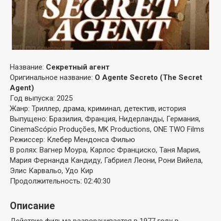
Название:
Секретный агент
Оригинальное название:
O Agente Secreto (The Secret
Agent)
Год выпуска: 2025
Жанр: Триллер, драма, криминал, детектив, история
Выпущено: Бразилия, Франция, Нидерланды, Германия,
CinemaScópio Produções, MK Productions, ONE TWO Films
Режиссер: Клебер Мендонса Филью
В ролях: Вагнер Моура, Карлос Франциско, Таня Мария,
Мария Фернанда Кандиду, Габриел Леони, Рони Вийела,
Элис Карвальо, Удо Кир
Продолжительность: 02:40:30
Описание
Действие фильма разворачивается в 1977 году в